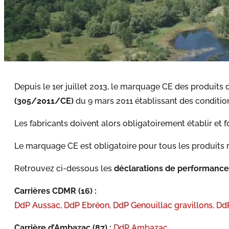
Depuis le 1er juillet 2013, le marquage CE des produits
(305/2011/CE)
du 9 mars 2011 établissant des conditio
Les fabricants doivent alors obligatoirement établir e
Le marquage CE est obligatoire pour tous les produit
Retrouvez ci-dessous les
déclarations de performance
Carrières CDMR (16) :
DdP Aussac
,
DdP Ebréon,
DdP Genouillac gravillons,
DdP
Carrière d’Ambazac (87) :
DdP Ambazac