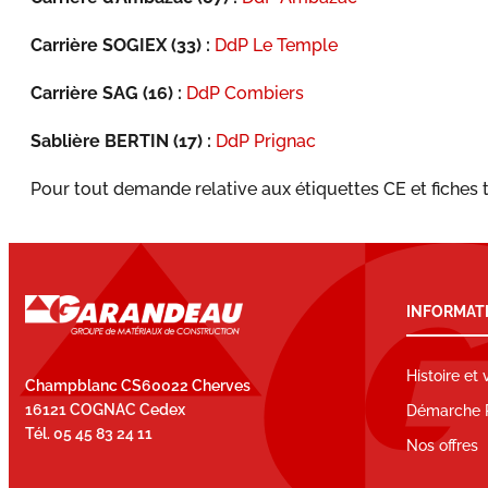
Carrière SOGIEX (33) :
DdP Le Temple
Carrière SAG (16) :
DdP Combiers
Sablière BERTIN (17) :
DdP Prignac
Pour tout demande relative aux étiquettes CE et fiches 
INFORMAT
Histoire et 
Champblanc CS60022 Cherves
16121 COGNAC Cedex
Démarche 
Tél. 05 45 83 24 11
Nos offres