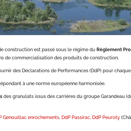
 de construction est passé sous le régime du
Règlement Prod
ns de commercialisation des produits de construction.
t fournir des Déclarations de Performances (DdP) pour chaq
s répondant à une norme européenne harmonisée.
s
des granulats issus des carrières du groupe Garandeau (d
 Genouillac enrochements
,
DdP Passirac,
DdP Peuroty
(Châ