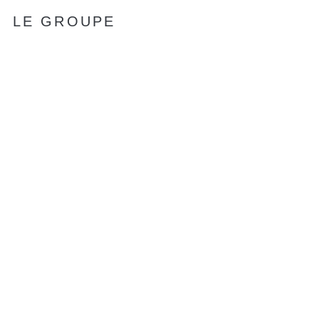
LE GROUPE
ACTIVITÉS ET MÉTIERS
ENGAGEMENT RSE
REJOIGNEZ-NOUS
ACTUALITÉS
CONTACTEZ-NOUS