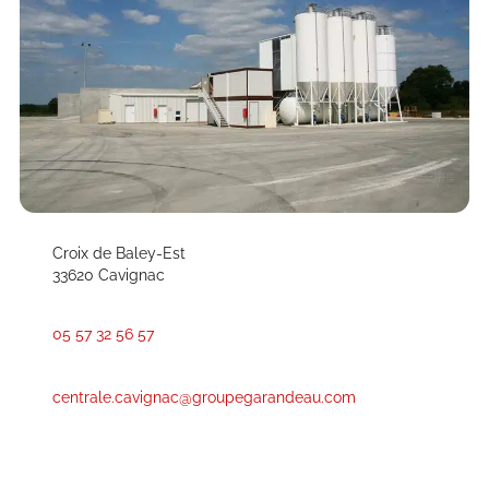
Croix de Baley-Est
33620 Cavignac
05 57 32 56 57
centrale.cavignac@groupegarandeau.com