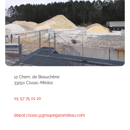
12 Chem. de Beauchêne
33250 Cissac-Médoc
05 57 75 01 20
depot.cissac@groupegarandeau.com