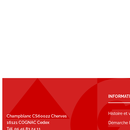
INFORMAT
Histoire et 
Champblanc CS60022 Cherves
16121 COGNAC Cedex
Démarche 
Tél. 05 45 83 24 11