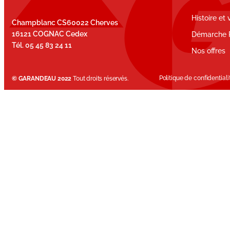
Histoire et 
Champblanc CS60022 Cherves
16121 COGNAC Cedex
Démarche 
Tél. 05 45 83 24 11
Nos offres
Politique de confidentiali
© GARANDEAU 2022
Tout droits réservés.