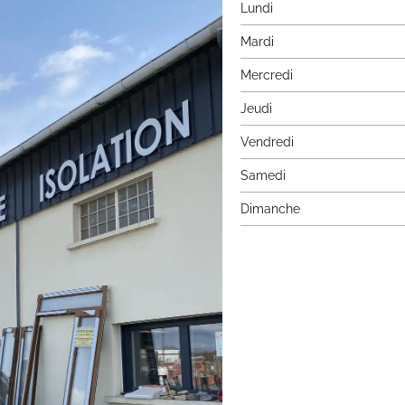
Lundi
Mardi
Mercredi
Jeudi
Vendredi
Samedi
Dimanche